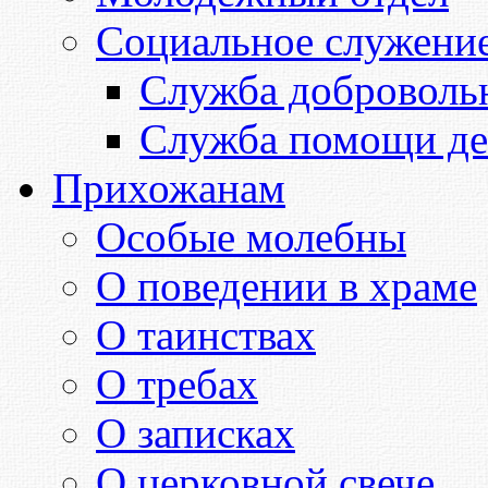
Социальное служени
Служба доброволь
Служба помощи де
Прихожанам
Особые молебны
О поведении в храме
О таинствах
О требах
О записках
О церковной свече