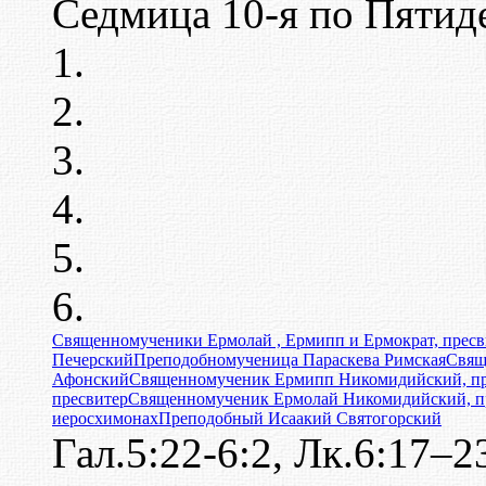
Седмица 10-я по Пятид
Священномученики Ермолай , Ермипп и Ермократ, прес
Печерский
Преподобномученица Параскева Римская
Свящ
Афонский
Священномученик Ермипп Никомидийский, пр
пресвитер
Священномученик Ермолай Никомидийский, п
иеросхимонах
Преподобный Исаакий Святогорский
Гал.5:22-6:2, Лк.6:17–