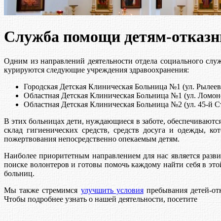
Служба помощи детям-отказ
Одним из направлений деятельности отдела социального слу
курируются следующие учреждения здравоохранения:
Городская Детская Клиническая Больница №1 (ул. Рылеева
Областная Детская Клиническая Больница №1 (ул. Ломон
Областная Детская Клиническая Больница №2 (ул. 45-й С
В этих больницах дети, нуждающиеся в заботе, обеспечиваютс
склад гигиенических средств, средств досуга и одежды, 
пожертвования непосредственно опекаемым детям.
Наиболее приоритетным направлением для нас является разви
поиске волонтеров и готовы помочь каждому найти себя в эт
больниц.
Мы также стремимся
улучшить условия
пребывания детей-отк
Чтобы подробнее узнать о нашей деятельности, посетите