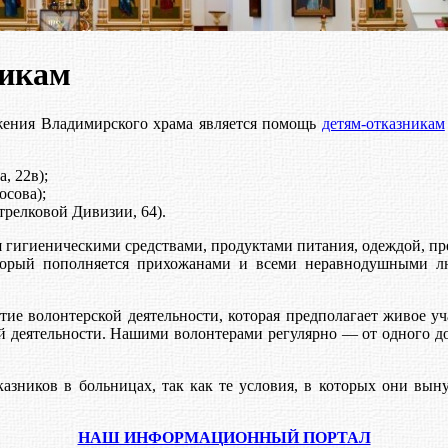
никам
жения Владимирского храма является помощь
детям-отказникам
, 22в);
осова);
трелковой Дивизии, 64).
я гигиеническими средствами, продуктами питания, одеждой, п
который пополняется прихожанами и всеми неравнодушными л
тие волонтерской деятельности, которая предполагает живое у
ой деятельности. Нашими волонтерами регулярно — от одного д
азников в больницах, так как те условия, в которых они вы
НАШ ИНФОРМАЦИОННЫЙ ПОРТАЛ