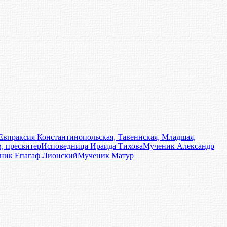
Евпраксия Константинопольская, Тавеннская, Младшая,
, пресвитер
Исповедница Ираида Тихова
Мученик Александр
ник Епагаф Лионский
Мученик Матур