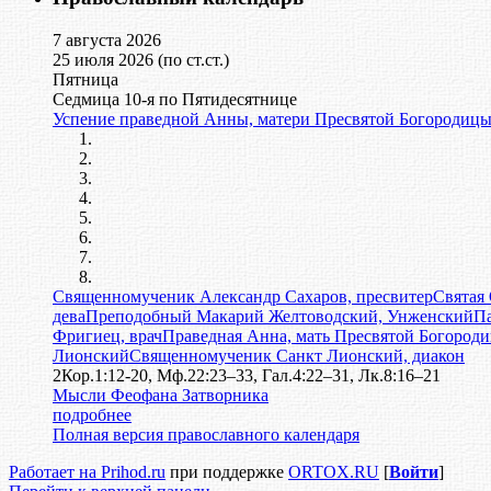
7 августа 2026
25 июля 2026 (по ст.ст.)
Пятница
Седмица 10-я по Пятидесятнице
Успение праведной Анны, матери Пресвятой Богородиц
Священномученик Александр Сахаров, пресвитер
Святая
дева
Преподобный Макарий Желтоводский, Унженский
Па
Фригиец, врач
Праведная Анна, мать Пресвятой Богород
Лионский
Священномученик Санкт Лионский, диакон
2Кор.1:12-20, Мф.22:23–33, Гал.4:22–31, Лк.8:16–21
Мысли Феофана Затворника
подробнее
Полная версия православного календаря
Работает на Prihod.ru
при поддержке
ORTOX.RU
[
Войти
]