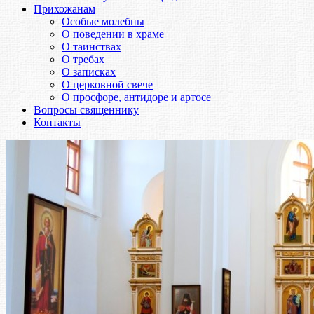
Прихожанам
Особые молебны
О поведении в храме
О таинствах
О требах
О записках
О церковной свече
О просфоре, антидоре и артосе
Вопросы священнику
Контакты