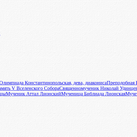
ы
 Олимпиада Константинопольская, дева, диакониса
Преподобная 
мять V Вселенского Собора
Священномученик Николай Удинцев
ицы
Мученик Аттал Лионский
Мученица Библиада Лионская
Муче