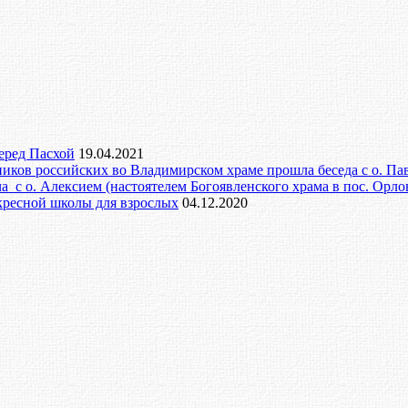
еред Пасхой
19.04.2021
ников российских во Владимирском храме прошла беседа с о. П
а с о. Алексием (настоятелем Богоявленского храма в пос. Орло
скресной школы для взрослых
04.12.2020