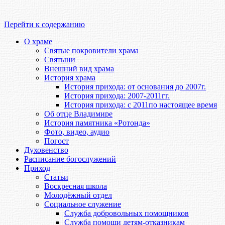
Перейти к содержанию
О храме
Святые покровители храма
Святыни
Внешний вид храма
История храма
История прихода: от основания до 2007г.
История прихода: 2007-2011гг.
История прихода: с 2011по настоящее время
Об отце Владимире
История памятника «Ротонда»
Фото, видео, аудио
Погост
Духовенство
Расписание богослужений
Приход
Статьи
Воскресная школа
Молодёжный отдел
Социальное служение
Служба добровольных помощников
Служба помощи детям-отказникам